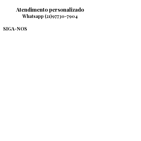
Atendimento personalizado
Whatsapp
(21)97730-7904
SIGA-NOS
INSTITUCIONAL
CONTATO
Política de Entrega
Política de troca e devolução
Sobre nós
FAQ
9:00 às 17:00 hrs
11.989.634
/0001-35
Rio de Janeiro - RJ
20241-100
/0001-35