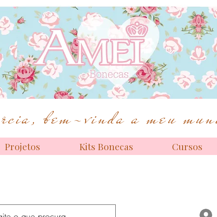
Bonecas de alta costura
cia, bem-vinda a meu mund
Projetos
Kits Bonecas
Cursos