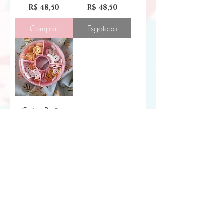
Preço
Preço
R$ 48,50
R$ 48,50
Comprar
Esgotado
Caixa Botões
Outono
Preço
R$ 48,50
Comprar