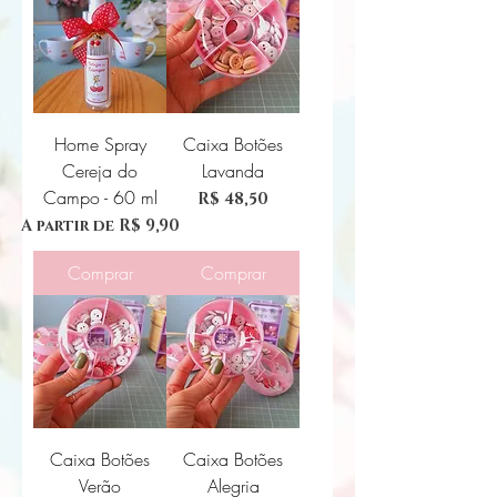
Home Spray
Caixa Botões
Cereja do
Lavanda
Campo - 60 ml
Preço
R$ 48,50
Preço promocional
A partir de
R$ 9,90
Comprar
Comprar
Caixa Botões
Caixa Botões
Verão
Alegria