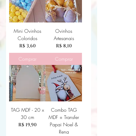
Mini Ovinhos
Ovinhos
Coloridos
Artesanais
Preço
Preço
R$ 3,60
R$ 8,10
Comprar
Comprar
TAG MDF - 20 x
Combo TAG
30 cm
MDF + Transfer
Papai Noel &
Preço
R$ 19,90
Rena