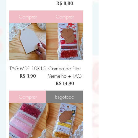
Preço
R$ 8,80
Comprar
Comprar
TAG MDF 10X15
Combo de Fitas
Vermelho + TAG
Preço
R$ 3,90
Preço
R$ 14,90
Comprar
Esgotado