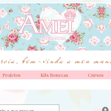
Bonecas de alta costura
cia, bem-vinda a meu mund
Projetos
Kits Bonecas
Cursos