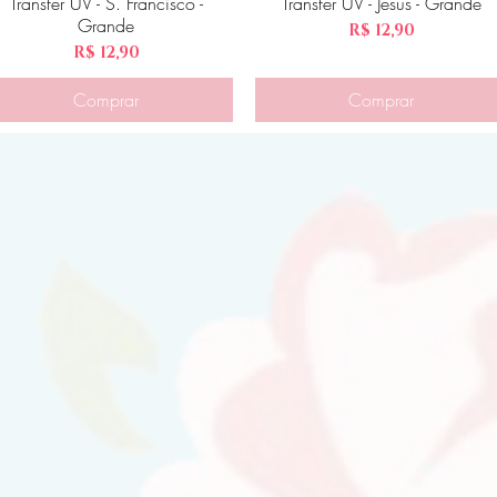
Transfer UV - S. Francisco -
Visualização rápida
Transfer UV - Jesus - Grande
Visualização rápida
Grande
Preço
R$ 12,90
Preço
R$ 12,90
Comprar
Comprar