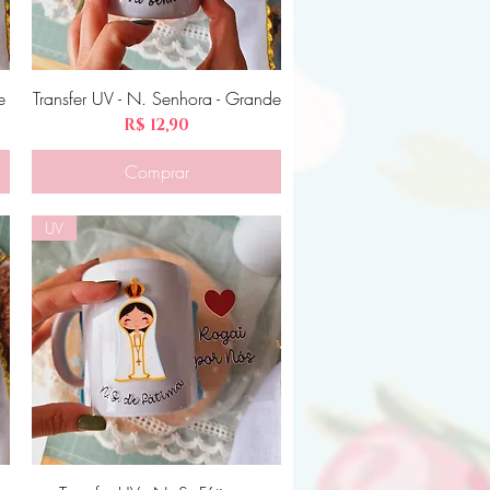
e
Transfer UV - N. Senhora - Grande
Visualização rápida
Preço
R$ 12,90
Comprar
UV