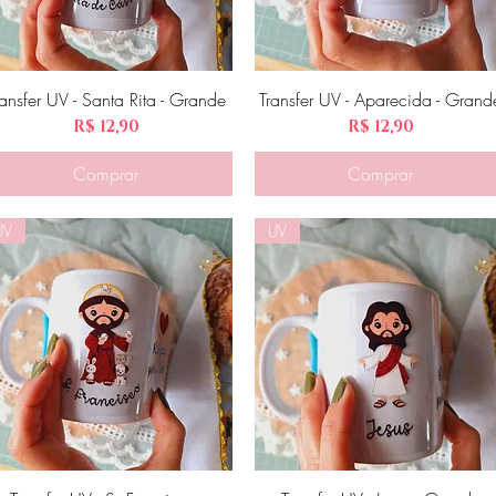
ransfer UV - Santa Rita - Grande
Visualização rápida
Transfer UV - Aparecida - Grand
Visualização rápida
Preço
Preço
R$ 12,90
R$ 12,90
Comprar
Comprar
UV
UV