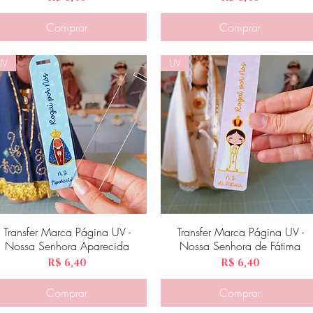
Comprar
Comprar
UV
UV
Transfer Marca Página UV -
Visualização rápida
Transfer Marca Página UV -
Visualização rápida
Nossa Senhora Aparecida
Nossa Senhora de Fátima
Preço
Preço
R$ 6,40
R$ 6,40
Comprar
Comprar