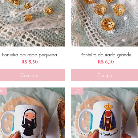
Ponteira dourada pequena
Visualização rápida
Ponteira dourada grande
Visualização rápida
Preço
Preço
R$ 5,50
R$ 6,10
Comprar
Comprar
UV
UV