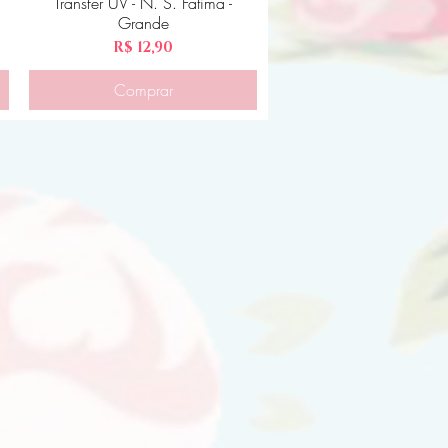
Transfer UV - N. S. Fátima -
Visualização rápida
Grande
Preço
R$ 12,90
Comprar