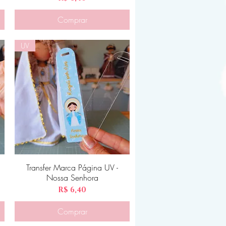
Comprar
UV
Transfer Marca Página UV -
Visualização rápida
Nossa Senhora
Preço
R$ 6,40
Comprar