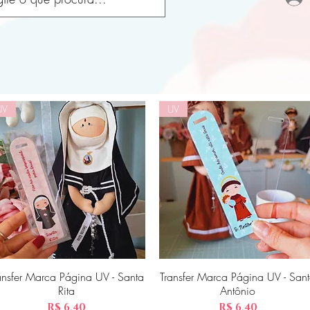
UV
UV
ansfer Marca Página UV - Santa
Visualização rápida
Transfer Marca Página UV - San
Visualização rápida
Rita
Antônio
Preço
Preço
R$ 6,40
R$ 6,40