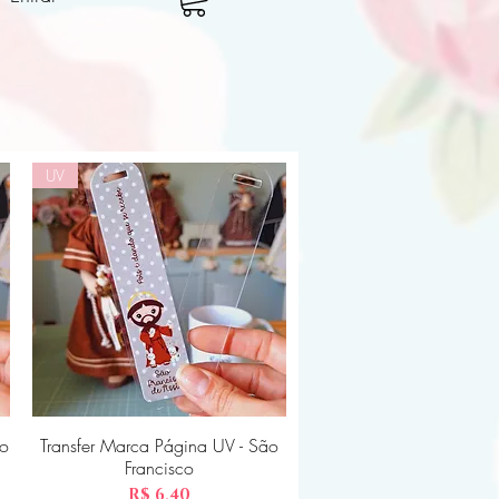
UV
to
Transfer Marca Página UV - São
Visualização rápida
Francisco
Preço
R$ 6,40