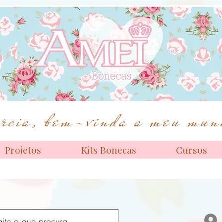
Bonecas de alta costura
cia, bem-vinda a meu mund
Projetos
Kits Bonecas
Cursos