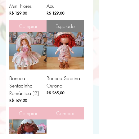
Mini Flores
Azul
Preço
Preço
R$ 129,00
R$ 129,00
Comprar
Esgotado
Boneca
Boneca Sabrina
Sentadinha
Outono
Romântica [2]
Preço
R$ 265,00
Preço
R$ 169,00
Comprar
Comprar