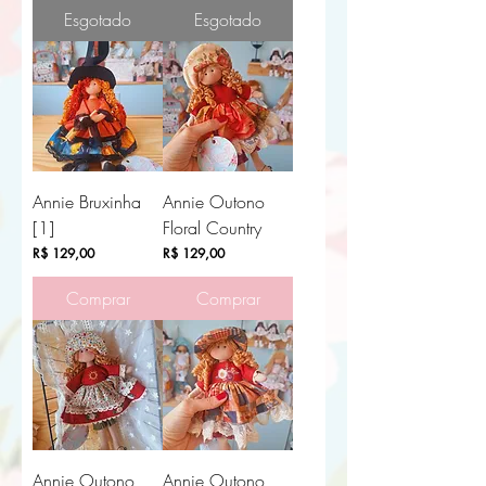
Esgotado
Esgotado
Annie Bruxinha
Annie Outono
[1]
Floral Country
Preço
Preço
R$ 129,00
R$ 129,00
Comprar
Comprar
Annie Outono
Annie Outono