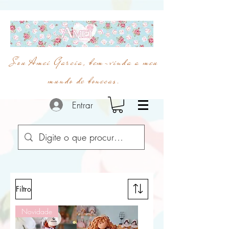
Sou Amei Garcia, bem-vinda a meu
mundo de bonecas.
Entrar
Filtro
Novidade