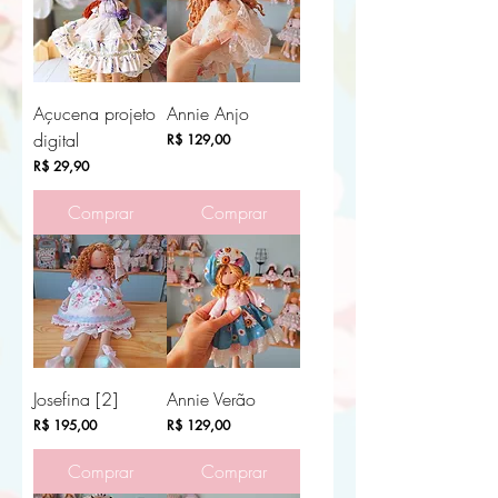
Açucena projeto
Annie Anjo
digital
Preço
R$ 129,00
Preço
R$ 29,90
Comprar
Comprar
Josefina [2]
Annie Verão
Preço
Preço
R$ 195,00
R$ 129,00
Comprar
Comprar