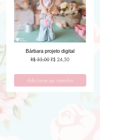
Bárbara projeto digital
Preço normal
Preço promocional
R$ 35,00
R$ 24,50
Adicionar ao carrinho
Adicionar ao carri