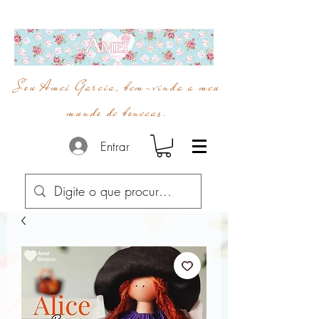
Sou Amei Garcia, bem-vinda a meu
mundo de bonecas.
Entrar