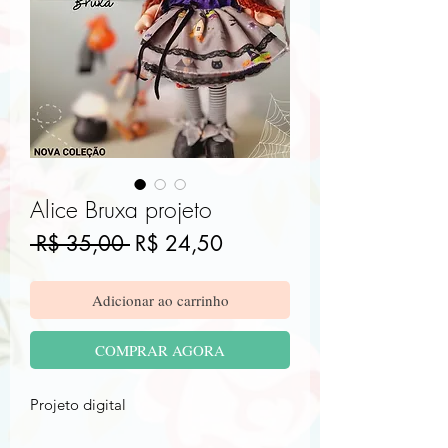
Alice Bruxa projeto
Preço
Preço
 R$ 35,00 
R$ 24,50
normal
promocional
Adicionar ao carrinho
COMPRAR AGORA
Projeto digital