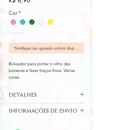
R$ 8,90
Cor
*
Esgotado
Notifique-me quando estiver disponível
Boleador para pintar o olho das
bonecas e fazer traços finos. Várias
cores.
DETALHES
Ideal para pintar o preto do olho das
INFORMAÇÕES DE ENVIO
bonecas bem como fazer brilho nos
olhos.
O envio pelo correio ocorrerá no prazo
Possui uma ponta de metal ideal para
de até 10 dias úteis (some a isso o prazo