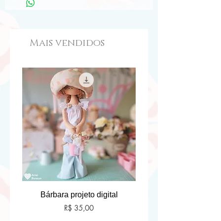
usar tinta em locais delicados.
de entrega dos correios).
Escolha entre as cores diponíveis.
Mais vendidos
Bárbara projeto digital
Preço
R$ 35,00