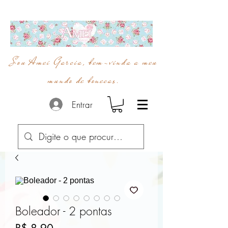
Sou Amei Garcia, bem-vinda a meu
mundo de bonecas.
Entrar
Boleador - 2 pontas
Preço