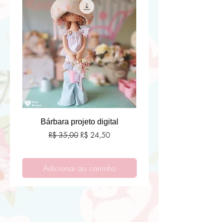
tem bateria.
Bárbara projeto digital
Preço normal
Preço promocional
R$ 35,00
R$ 24,50
Adicionar ao carrinho
Adicionar ao carri