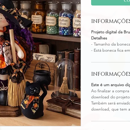
INFORMAÇÕE
Projeto digital da Br
Detalhes
- Tamanho da boneca
- Está boneca fica e
INFORMAÇÕES
Este é um arquivo dig
Ao finalizar a compra
download do projeto d
Também será enviado
download, que tem a 