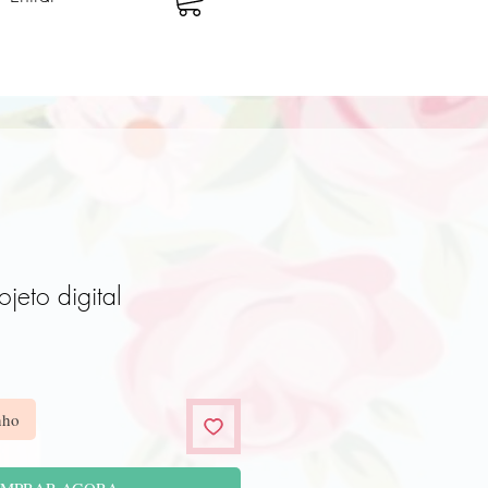
ojeto digital
o
nho
MPRAR AGORA