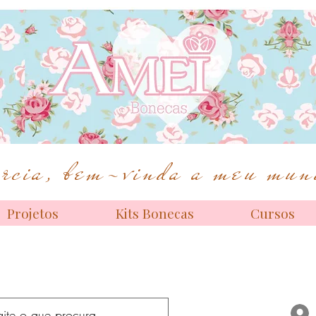
Bonecas de alta costura
cia, bem-vinda a meu mund
Projetos
Kits Bonecas
Cursos