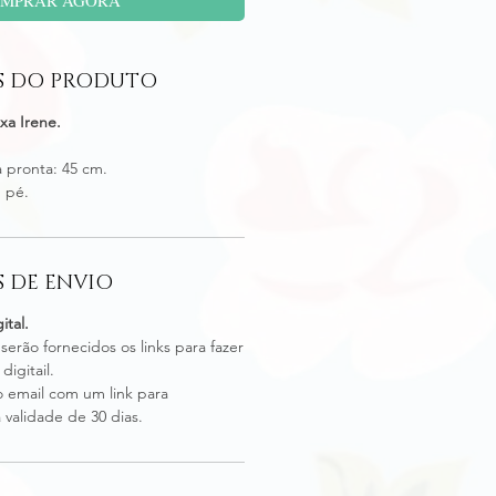
S DO PRODUTO
uxa Irene.
 pronta: 45 cm.
m pé.
 DE ENVIO
ital.
 serão fornecidos os links para fazer
igitail.
 email com um link para
validade de 30 dias.