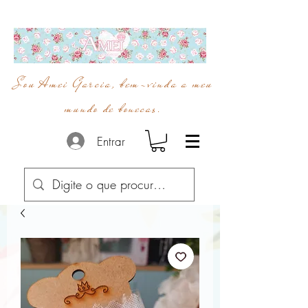
Sou Amei Garcia, bem-vinda a meu
mundo de bonecas.
Entrar