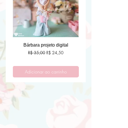
Bárbara projeto digital
Preço normal
Preço promocional
R$ 35,00
R$ 24,50
Adicionar ao carrinho
Adicionar ao carri