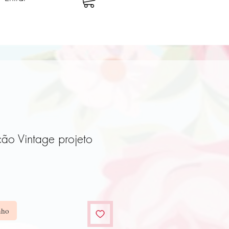
o Vintage projeto
ço
nho