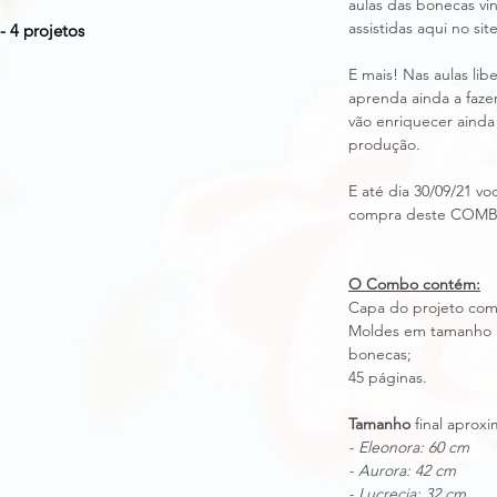
aulas das bonecas v
assistidas aqui no site
- 4 projetos
E mais! Nas aulas li
aprenda ainda a faz
vão enriquecer ainda
produção.
E até dia 30/09/21 v
compra deste COM
O Combo contém:
Capa do projeto com
Moldes em tamanho n
bonecas;
45 páginas.
Tamanho
final aprox
- Eleonora: 60 cm
- Aurora: 42 cm
- Lucrecia: 32 cm