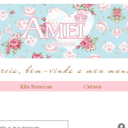
Bonecas de alta costura
cia, bem-vinda a meu mund
Kits Bonecas
Cursos