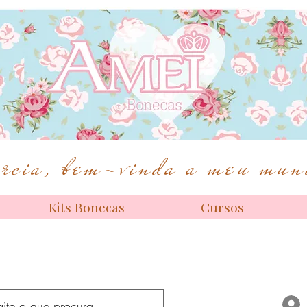
Bonecas de alta costura
cia, bem-vinda a meu mund
Kits Bonecas
Cursos