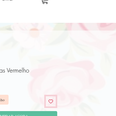
as Vermelho
o
nho
MPRAR AGORA