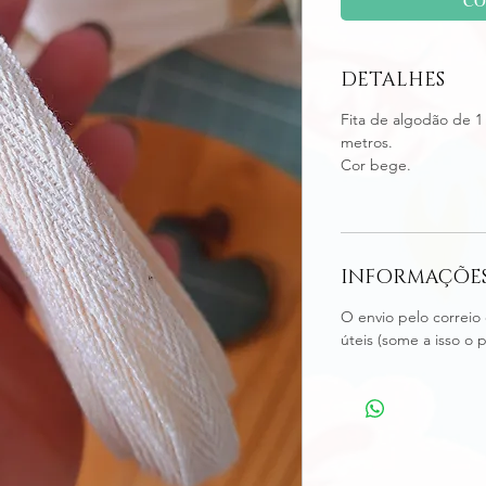
DETALHES
Fita de algodão de 1
metros.
Cor bege.
INFORMAÇÕES
O envio pelo correio 
úteis (some a isso o 