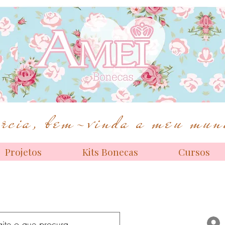
Bonecas de alta costura
cia, bem-vinda a meu mund
Projetos
Kits Bonecas
Cursos