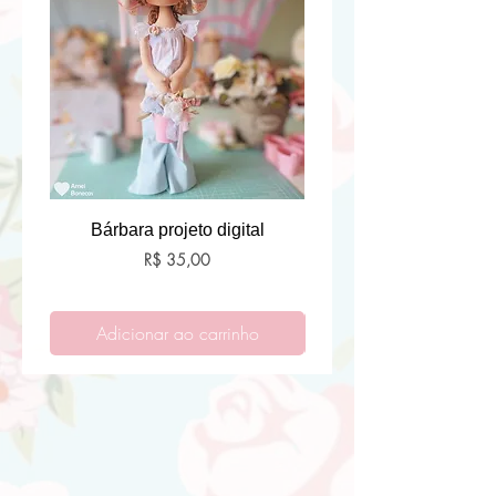
Bárbara projeto digital
Preço
R$ 35,00
Adicionar ao carrinho
Adicionar ao carri