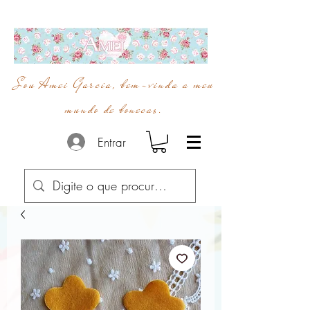
Sou Amei Garcia, bem-vinda a meu
mundo de bonecas.
Entrar