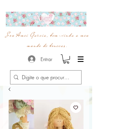
Sou Amei Garcia, bem-vinda a meu
mundo de bonecas.
Entrar