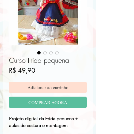
Curso Frida pequena
Preço
R$ 49,90
Adicionar ao carrinho
COMPRAR AGORA
Projeto digital da Frida pequena +
aulas de costura e montagem