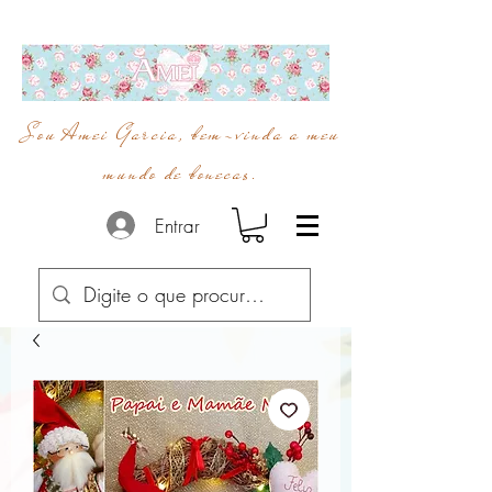
Sou Amei Garcia, bem-vinda a meu
mundo de bonecas.
Entrar