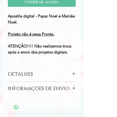
COMPRAR AGORA
Apostila digital - Papai Noel e Mamãe
Noel.
Projeto não é peça Pronta.
ATENÇÃO!!!! Não realizamos troca
após o envio dos projetos digitais.
DETALHES
Projeto Via Email – Papai Noel e Mamãe
INFORMAÇÕES DE ENVIO
Noel
Este é um arquivo digital.
Tamanho final aproximado da peça:
Ao finalizar a compra serão fornecidos os
45 cm de altura.
links para fazer download do projeto
Os bonecos não fica em pé.
digitail.