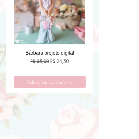
Bárbara projeto digital
Preço normal
Preço promocional
R$ 35,00
R$ 24,50
Adicionar ao carrinho
Adicionar ao carri