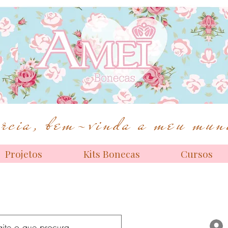
Bonecas de alta costura
cia, bem-vinda a meu mund
Projetos
Kits Bonecas
Cursos