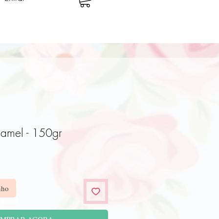
amel - 150gr
o
nho
MPRAR AGORA