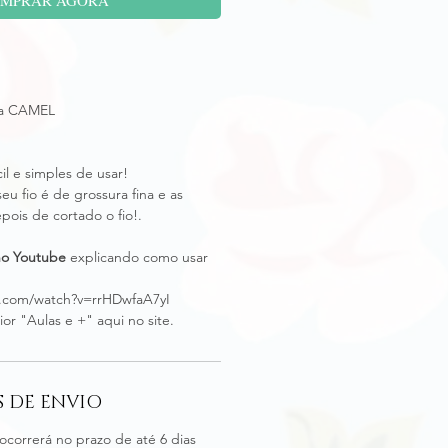
na CAMEL
il e simples de usar!
eu fio é de grossura fina e as
ois de cortado o fio!.
no Youtube
explicando como usar
e.com/watch?v=rrHDwfaA7yI
or "Aulas e +" aqui no site.
 DE ENVIO
ocorrerá no prazo de até 6 dias