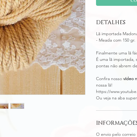
DETALHES
Lã importada Mado
- Meada com 150 gr.
Finalmente uma lã fác
É uma lã importada, s
pontas não abrem dep
Confira nosso
vídeo 
nossa lã!
https://www.youtub
Ou veja na aba superi
INFORMAÇÕES
O envio pelo correio 