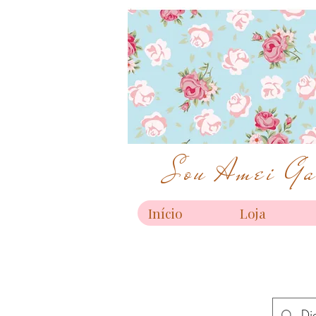
Sou Amei Gar
Início
Loja