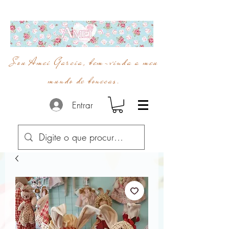
Sou Amei Garcia, bem-vinda a meu
mundo de bonecas.
Entrar