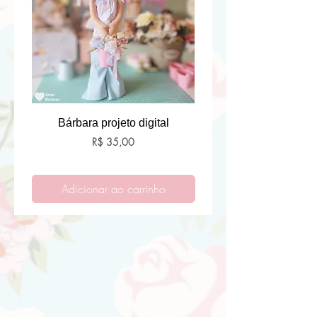
Bárbara projeto digital
Preço
R$ 35,00
Adicionar ao carrinho
Adicionar ao carri