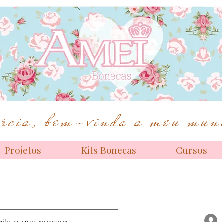
Bonecas de alta costura
cia, bem-vinda a meu mund
Projetos
Kits Bonecas
Cursos