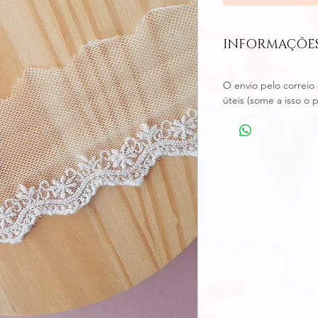
INFORMAÇÕES
O envio pelo correio 
úteis (some a isso o 