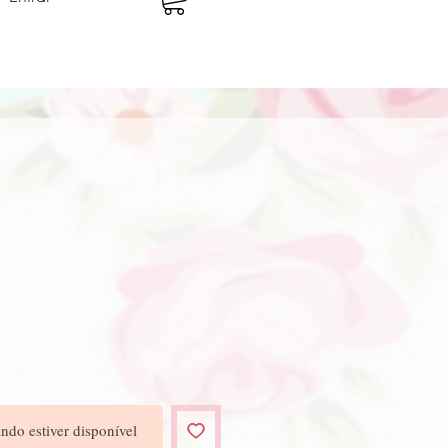
o
ndo estiver disponível