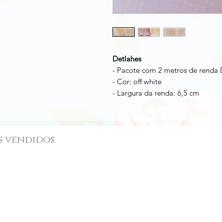
Detlahes
- Pacote com 2 metros de rend
- Cor: off white
- Largura da renda: 6,5 cm
s vendidos