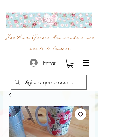
Sou Amei Garcia, bem-vinda a meu
mundo de bonecas.
Entrar