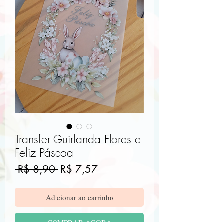
Transfer Guirlanda Flores e
Feliz Páscoa
Preço
Preço
 R$ 8,90 
R$ 7,57
normal
promocional
Adicionar ao carrinho
COMPRAR AGORA