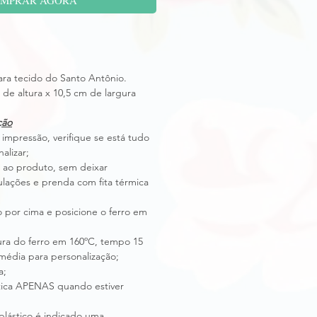
para tecido do Santo Antônio.
de altura x 10,5 cm de largura
ção
 impressão, verifique se está tudo
alizar;
o ao produto, sem deixar
lações e prenda com fita térmica
 por cima e posicione o ferro em
ura do ferro em 160ºC, tempo 15
média para personalização;
a;
ástica APENAS quando estiver
lástico é indicado uma