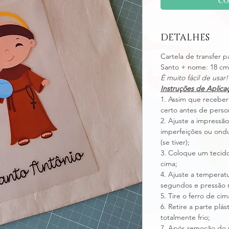
DETALHES
Cartela de transfer 
Santo + nome: 18 cm 
É muito fácil de usar!
Instruções de Aplica
1. Assim que receber
certo antes de person
2. Ajuste a impressã
imperfeições ou ondu
(se tiver);
3. Coloque um tecido
cima;
4. Ajuste a temperat
segundos e pressão 
5. Tire o ferro de cim
6. Retire a parte pl
totalmente frio;
7. Após remoção do p