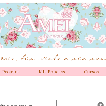
Bonecas de alta costura
cia, bem-vinda a meu mund
Projetos
Kits Bonecas
Cursos