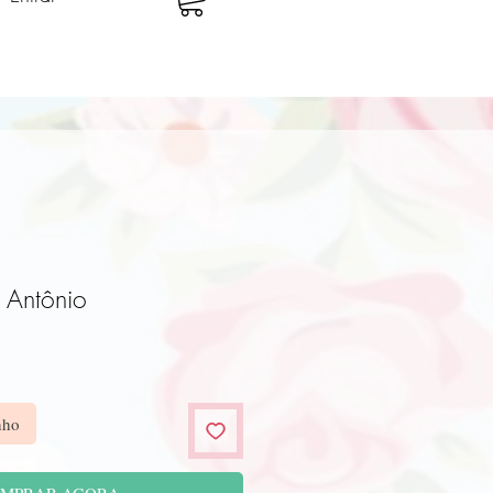
o Antônio
o
nho
MPRAR AGORA