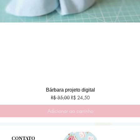
Visualização rápida
Bárbara projeto digital
Preço normal
Preço promocional
R$ 35,00
R$ 24,50
Adicionar ao carrinho
CONTATO