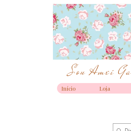
Sou Amei Gar
Início
Loja