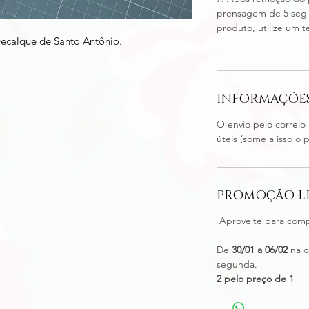
prensagem de 5 seg 
produto, utilize um t
 Decalque de Santo Antônio.
INFORMAÇÕES
O envio pelo correio 
úteis (some a isso o 
PROMOÇÃO L
Aproveite para compr
De
30/01 a 06/02
na c
segunda.
2 pelo preço de 1