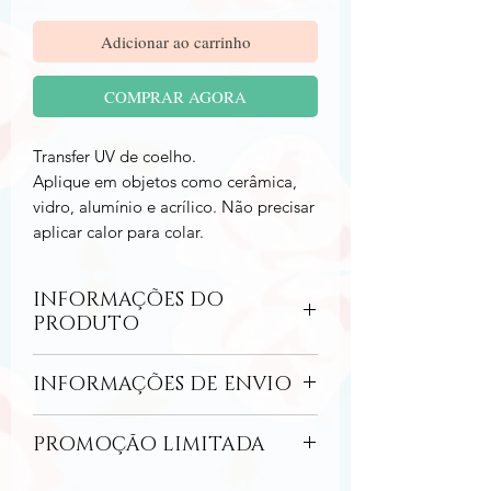
Adicionar ao carrinho
COMPRAR AGORA
Transfer UV de coelho.
Aplique em objetos como cerâmica,
vidro, alumínio e acrílico. Não precisar
aplicar calor para colar.
INFORMAÇÕES DO
PRODUTO
Se você ama personalizar e dar um
INFORMAÇÕES DE ENVIO
toque especial às suas criações, vai
adorar essa novidade! Com a tecnologia
O envio pelo correio ocorrerá no prazo
TRANSFER UV
, você pode aplicar
PROMOÇÃO LIMITADA
de até 6 dias úteis (some a isso o prazo
estampas incríveis em diversos objetos
de entrega dos correios).
de forma simples e prática, sem precisar
Aproveite para comprar cartelas de