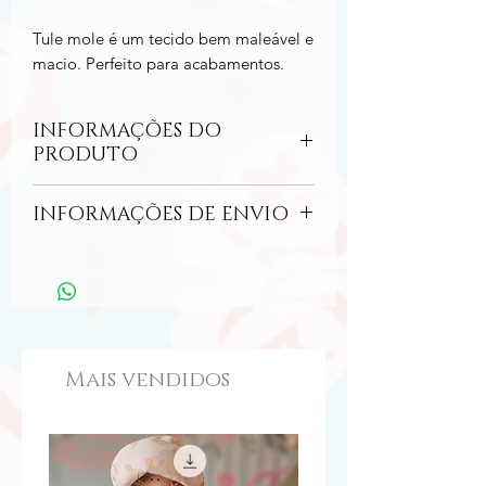
Tule mole é um tecido bem maleável e
macio. Perfeito para acabamentos.
INFORMAÇÕES DO
PRODUTO
Tecido flexível e macio na cor branca.
INFORMAÇÕES DE ENVIO
Tamanho: 50 cm compr. x 160 cm larg.
O envio pelo correio ocorrerá no prazo
Composição: 92% Poliéster, 8% Elastano
de até 6 dias úteis (some a isso o prazo
de entrega dos correios).
Mais vendidos