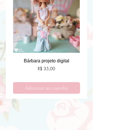
Bárbara projeto digital
Preço
R$ 35,00
Adicionar ao carrinho
Adicionar ao carri