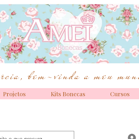
Bonecas de alta costura
cia, bem-vinda a meu mund
Projetos
Kits Bonecas
Cursos