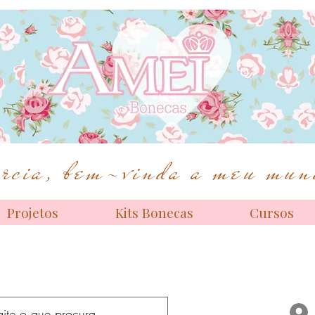
Bonecas de alta costura
cia, bem-vinda a meu mund
Projetos
Kits Bonecas
Cursos