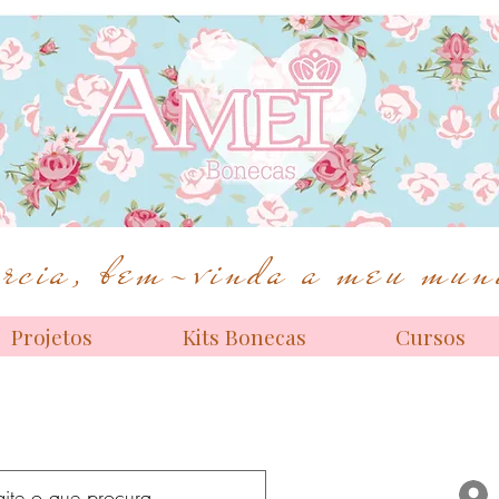
Bonecas de alta costura
cia, bem-vinda a meu mund
Projetos
Kits Bonecas
Cursos