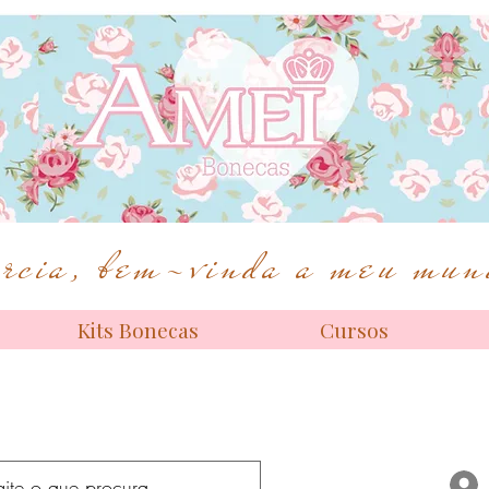
Bonecas de alta costura
cia, bem-vinda a meu mund
Kits Bonecas
Cursos