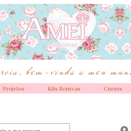
Bonecas de alta costura
cia, bem-vinda a meu mund
Projetos
Kits Bonecas
Cursos