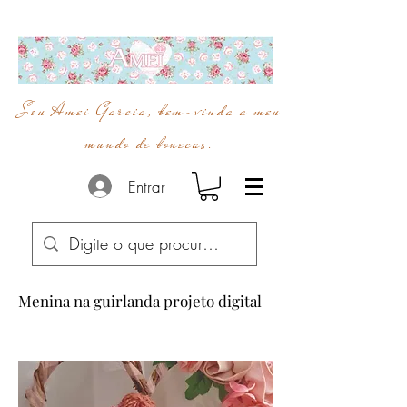
Sou Amei Garcia, bem-vinda a meu
mundo de bonecas.
Entrar
Menina na guirlanda projeto digital