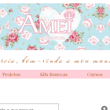
Bonecas de alta costura
cia, bem-vinda a meu mund
Projetos
Kits Bonecas
Cursos