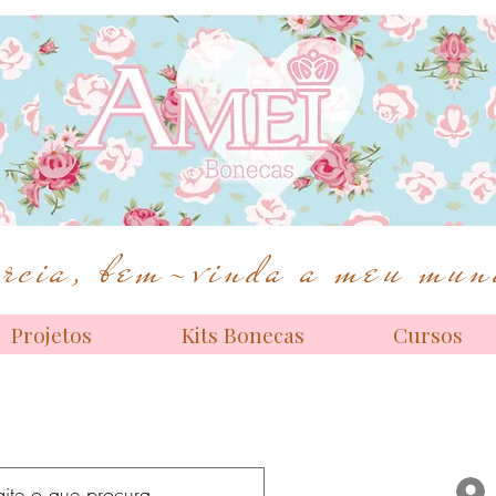
Bonecas de alta costura
cia, bem-vinda a meu mund
Projetos
Kits Bonecas
Cursos