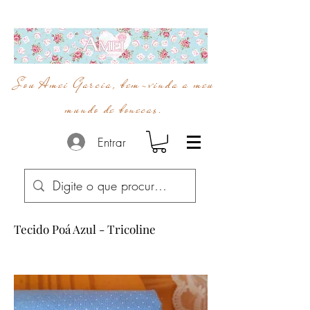
Sou Amei Garcia, bem-vinda a meu
mundo de bonecas.
Entrar
Tecido Poá Azul - Tricoline