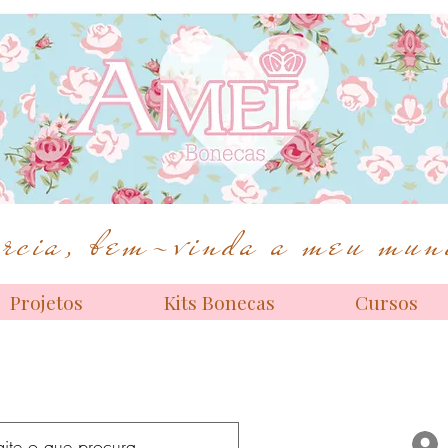
Bonecas de alta costura
cia, bem-vinda a meu mund
Projetos
Kits Bonecas
Cursos