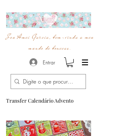
Sou Amei Garcia, bem-vinda a meu
mundo de bonecas.
Entrar
Transfer Calendário Advento