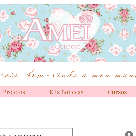
Bonecas de alta costura
cia, bem-vinda a meu mund
Projetos
Kits Bonecas
Cursos