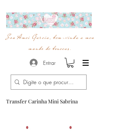
Sou Amei Garcia, bem-vinda a meu
mundo de bonecas.
Entrar
Transfer Carinha Mini Sabrina