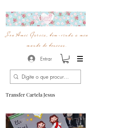
Sou Amei Garcia, bem-vinda a meu
mundo de bonecas.
Entrar
Transfer Cartela Jesus