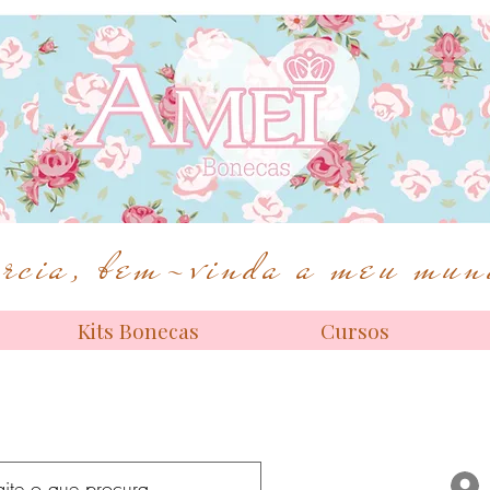
Bonecas de alta costura
cia, bem-vinda a meu mund
Kits Bonecas
Cursos