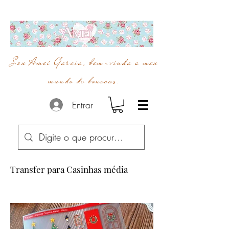
Sou Amei Garcia, bem-vinda a meu
mundo de bonecas.
Entrar
Transfer para Casinhas média