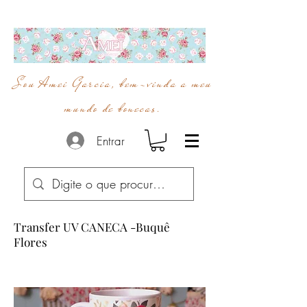
Sou Amei Garcia, bem-vinda a meu
mundo de bonecas.
Entrar
Transfer UV CANECA -Buquê
Flores