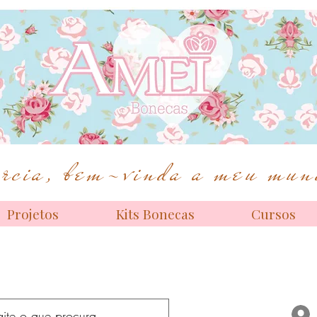
Bonecas de alta costura
cia, bem-vinda a meu mund
Projetos
Kits Bonecas
Cursos